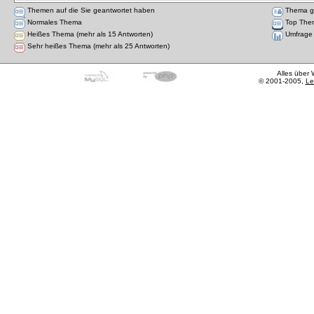
Themen auf die Sie geantwortet haben
Thema g
Normales Thema
Top The
Heißes Thema (mehr als 15 Antworten)
Umfrage
Sehr heißes Thema (mehr als 25 Antworten)
Alles über
© 2001-2005,
Le