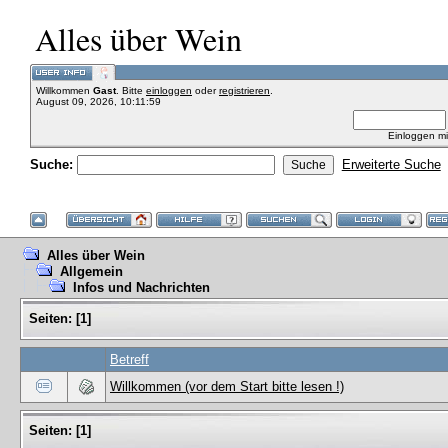
Alles über Wein
Willkommen
Gast
. Bitte
einloggen
oder
registrieren
.
August 09, 2026, 10:11:59
Einloggen m
Suche:
Erweiterte Suche
Alles über Wein
Allgemein
Infos und Nachrichten
Seiten:
[
1
]
Betreff
Willkommen (vor dem Start bitte lesen !)
Seiten:
[
1
]