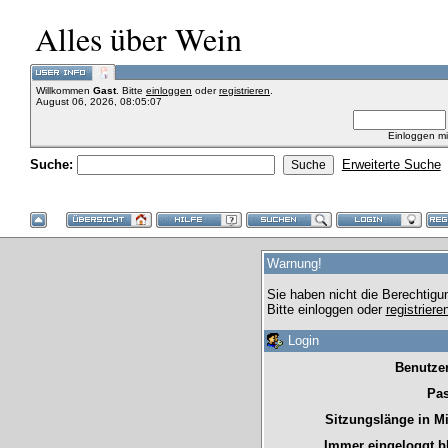
Alles über Wein
Willkommen
Gast
. Bitte
einloggen
oder
registrieren
.
August 06, 2026, 08:05:07
Einloggen m
Suche:
Erweiterte Suche
Warnung!
Sie haben nicht die Berechtigu
Bitte einloggen oder
registrier
Login
Benutze
Pas
Sitzungslänge in M
Immer eingeloggt b