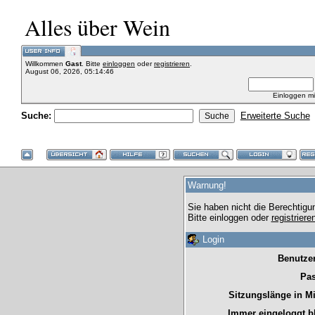
Alles über Wein
Willkommen
Gast
. Bitte
einloggen
oder
registrieren
.
August 06, 2026, 05:14:46
Einloggen m
Suche:
Erweiterte Suche
Warnung!
Sie haben nicht die Berechtigu
Bitte einloggen oder
registrier
Login
Benutze
Pas
Sitzungslänge in M
Immer eingeloggt b